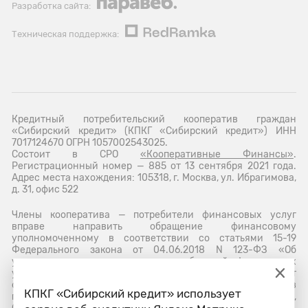
Разработка сайта:
Техническая поддержка:
Кредитный потребительский кооператив граждан
«Сибирский кредит» (КПКГ «Сибирский кредит») ИНН
7017124670 ОГРН 1057002543025.
Состоит в СРО
«Кооперативные Финансы»
.
Регистрационный номер — 885 от 13 сентября 2021 года.
Адрес места нахождения: 105318, г. Москва, ул. Ибрагимова,
д. 31, офис 522
Члены кооператива — потребители финансовых услуг
вправе направить обращение финансовому
уполномоченному в соответствии со статьями 15-19
Федерального закона от 04.06.2018 N 123-ФЗ «Об
уполномоченном по правам потребителей финансовых
услуг» в электронной форме через личный кабинет на сайт
финансового уполномоченного
www.finombudsman.ru
или в
КПКГ «Сибирский кредит» использует
письменной форме по адресу: 119017, г. Москва,