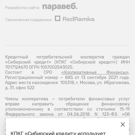
Разработка сайта:
Техническая поддержка:
Кредитный потребительский кооператив граждан
«Сибирский кредит» (КПКГ «Сибирский кредит») ИНН
7017124670 ОГРН 1057002543025.
Состоит в СРО
«Кооперативные Финансы»
.
Регистрационный номер — 885 от 13 сентября 2021 года.
Адрес места нахождения: 105318, г. Москва, ул. Ибрагимова,
д. 31, офис 522
Члены кооператива — потребители финансовых услуг
вправе направить обращение финансовому
уполномоченному в соответствии со статьями 15-19
Федерального закона от 04.06.2018 N 123-ФЗ «Об
уполномоченном по правам потребителей финансовых
услуг» в электронной форме через личный кабинет на сайт
финансового уполномоченного
www.finombudsman.ru
или в
КПКГ «Сибирский кредит» использует
письменной форме по адресу: 119017, г. Москва,